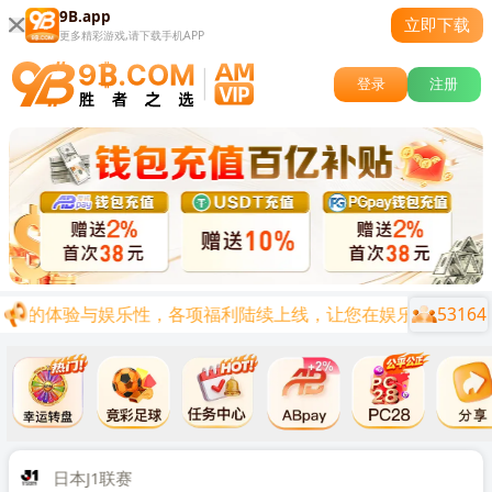
9B.app
立即下载
更多精彩游戏,请下载手机APP
登录
注册
53164
致的体验与娱乐性，各项福利陆续上线，让您在娱乐的同时兼顾0
关闭
时后
日本J1联赛